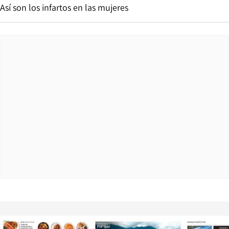
Así son los infartos en las mujeres
Opens in new window
Opens in ne