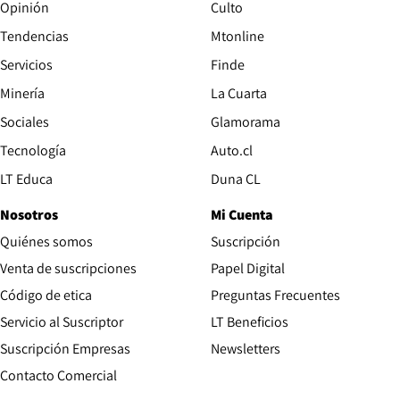
Opinión
Culto
Tendencias
Mtonline
Servicios
Finde
Opens in new window
Minería
La Cuarta
Opens in new wind
Sociales
Glamorama
Opens in new window
Tecnología
Auto.cl
Opens in new window
LT Educa
Duna CL
Nosotros
Mi Cuenta
Quiénes somos
Suscripción
Opens in new win
Venta de suscripciones
Papel Digital
Opens in new window
Código de etica
Preguntas Frecuentes
Servicio al Suscriptor
LT Beneficios
Suscripción Empresas
Newsletters
Opens in new window
Contacto Comercial