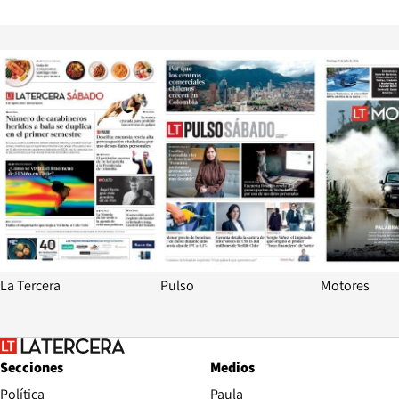
Opens in new window
Opens in ne
La Tercera
Pulso
Motores
Secciones
Medios
Política
Paula