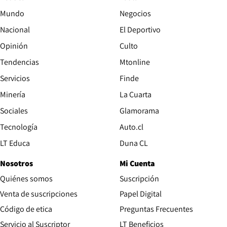
Mundo
Negocios
Nacional
El Deportivo
Opinión
Culto
Tendencias
Mtonline
Servicios
Finde
Opens in new window
Minería
La Cuarta
Opens in new wind
Sociales
Glamorama
Opens in new window
Tecnología
Auto.cl
Opens in new window
LT Educa
Duna CL
Nosotros
Mi Cuenta
Quiénes somos
Suscripción
Opens in new win
Venta de suscripciones
Papel Digital
Opens in new window
Código de etica
Preguntas Frecuentes
Servicio al Suscriptor
LT Beneficios