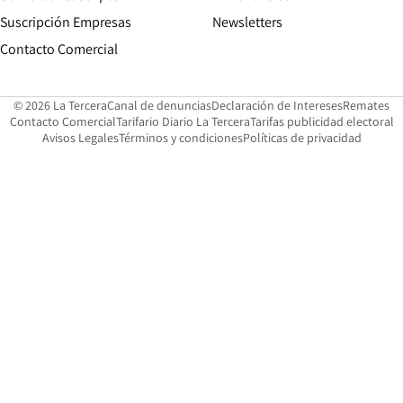
Suscripción Empresas
Newsletters
Opens in new window
Contacto Comercial
Opens in new window
Opens in 
Op
© 2026 La Tercera
Canal de denuncias
Declaración de Intereses
Remates
Opens in new window
Opens in new window
O
Contacto Comercial
Tarifario Diario La Tercera
Tarifas publicidad electoral
Opens in new window
Avisos Legales
Términos y condiciones
Políticas de privacidad