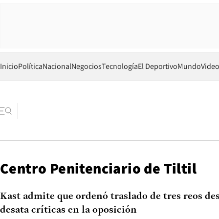
Inicio
Política
Nacional
Negocios
Tecnología
El Deportivo
Mundo
Vide
Centro Penitenciario de Tiltil
Kast admite que ordenó traslado de tres reos de
desata críticas en la oposición