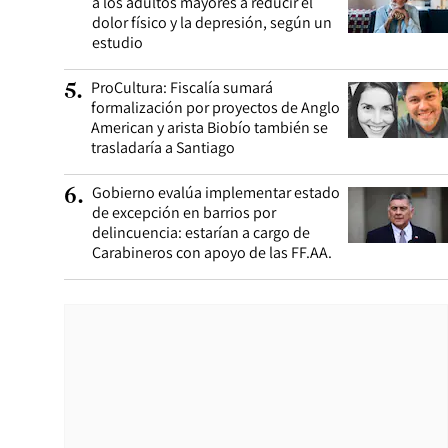
a los adultos mayores a reducir el
dolor físico y la depresión, según un
estudio
ProCultura: Fiscalía sumará
5
.
formalización por proyectos de Anglo
American y arista Biobío también se
trasladaría a Santiago
Gobierno evalúa implementar estado
6
.
de excepción en barrios por
delincuencia: estarían a cargo de
Carabineros con apoyo de las FF.AA.