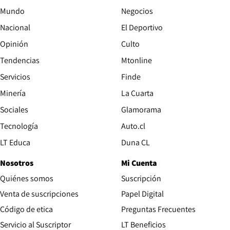
Mundo
Negocios
Nacional
El Deportivo
Opinión
Culto
Tendencias
Mtonline
Servicios
Finde
Opens in new window
Minería
La Cuarta
Opens in new wind
Sociales
Glamorama
Opens in new window
Tecnología
Auto.cl
Opens in new window
LT Educa
Duna CL
Nosotros
Mi Cuenta
Quiénes somos
Suscripción
Opens in new win
Venta de suscripciones
Papel Digital
Opens in new window
Código de etica
Preguntas Frecuentes
Servicio al Suscriptor
LT Beneficios