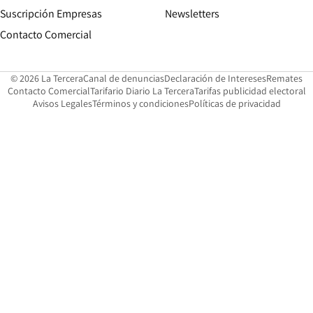
Suscripción Empresas
Newsletters
Opens in new window
Contacto Comercial
Opens in new window
Opens in 
Op
© 2026 La Tercera
Canal de denuncias
Declaración de Intereses
Remates
Opens in new window
Opens in new window
O
Contacto Comercial
Tarifario Diario La Tercera
Tarifas publicidad electoral
Opens in new window
Avisos Legales
Términos y condiciones
Políticas de privacidad