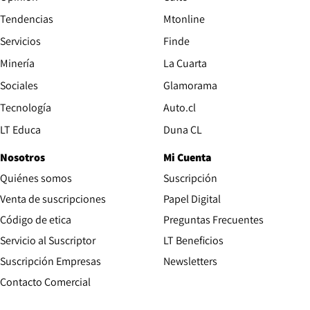
Tendencias
Mtonline
Servicios
Finde
Opens in new window
Minería
La Cuarta
Opens in new wind
Sociales
Glamorama
Opens in new window
Tecnología
Auto.cl
Opens in new window
LT Educa
Duna CL
Nosotros
Mi Cuenta
Quiénes somos
Suscripción
Opens in new win
Venta de suscripciones
Papel Digital
Opens in new window
Código de etica
Preguntas Frecuentes
Servicio al Suscriptor
LT Beneficios
Suscripción Empresas
Newsletters
Opens in new window
Contacto Comercial