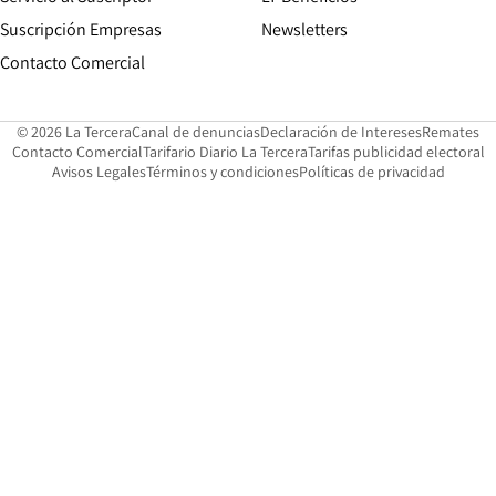
Suscripción Empresas
Newsletters
Opens in new window
Contacto Comercial
Opens in new window
Opens in 
Op
© 2026 La Tercera
Canal de denuncias
Declaración de Intereses
Remates
Opens in new window
Opens in new window
O
Contacto Comercial
Tarifario Diario La Tercera
Tarifas publicidad electoral
Opens in new window
Avisos Legales
Términos y condiciones
Políticas de privacidad