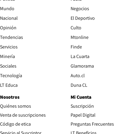
Mundo
Negocios
Nacional
El Deportivo
Opinión
Culto
Tendencias
Mtonline
Servicios
Finde
Opens in new window
Minería
La Cuarta
Opens in new wind
Sociales
Glamorama
Opens in new window
Tecnología
Auto.cl
Opens in new window
LT Educa
Duna CL
Nosotros
Mi Cuenta
Quiénes somos
Suscripción
Opens in new win
Venta de suscripciones
Papel Digital
Opens in new window
Código de etica
Preguntas Frecuentes
Servicio al Suscriptor
LT Beneficios