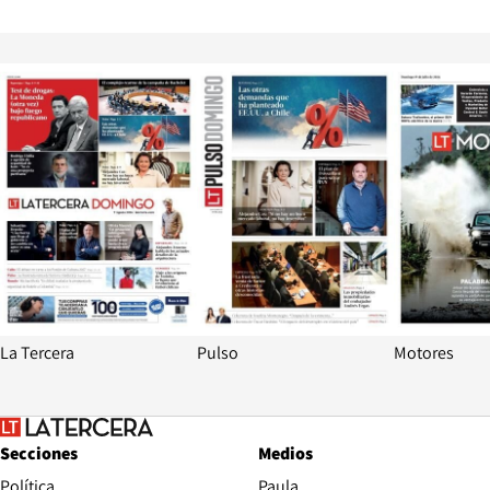
Opens in new window
Opens in ne
La Tercera
Pulso
Motores
Secciones
Medios
Política
Paula