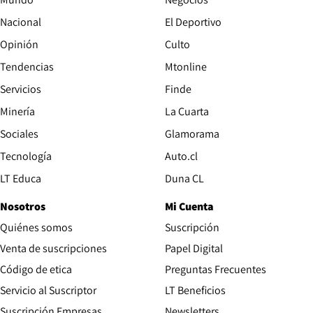
Nacional
El Deportivo
Opinión
Culto
Tendencias
Mtonline
Servicios
Finde
Opens in new window
Minería
La Cuarta
Opens in new wind
Sociales
Glamorama
Opens in new window
Tecnología
Auto.cl
Opens in new window
LT Educa
Duna CL
Nosotros
Mi Cuenta
Quiénes somos
Suscripción
Opens in new win
Venta de suscripciones
Papel Digital
Opens in new window
Código de etica
Preguntas Frecuentes
Servicio al Suscriptor
LT Beneficios
Suscripción Empresas
Newsletters