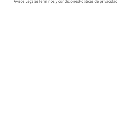
Opens in new window
Avisos Legales
Términos y condiciones
Políticas de privacidad