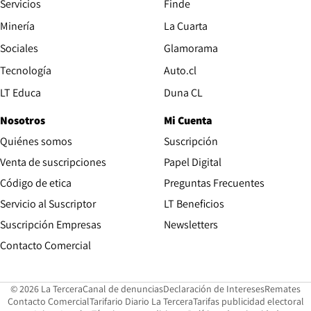
Servicios
Finde
Opens in new window
Minería
La Cuarta
Opens in new wind
Sociales
Glamorama
Opens in new window
Tecnología
Auto.cl
Opens in new window
LT Educa
Duna CL
Nosotros
Mi Cuenta
Quiénes somos
Suscripción
Opens in new win
Venta de suscripciones
Papel Digital
Opens in new window
Código de etica
Preguntas Frecuentes
Servicio al Suscriptor
LT Beneficios
Suscripción Empresas
Newsletters
Opens in new window
Contacto Comercial
Opens in new window
Opens in 
Op
© 2026 La Tercera
Canal de denuncias
Declaración de Intereses
Remates
Opens in new window
Opens in new window
O
Contacto Comercial
Tarifario Diario La Tercera
Tarifas publicidad electoral