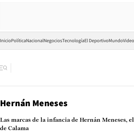
Inicio
Política
Nacional
Negocios
Tecnología
El Deportivo
Mundo
Vide
Hernán Meneses
Las marcas de la infancia de Hernán Meneses, el 
de Calama