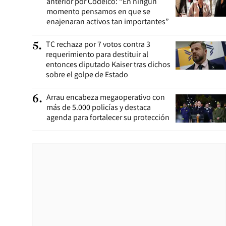
anterior por Codelco: “En ningún
momento pensamos en que se
enajenaran activos tan importantes”
TC rechaza por 7 votos contra 3
5
.
requerimiento para destituir al
entonces diputado Kaiser tras dichos
sobre el golpe de Estado
Arrau encabeza megaoperativo con
6
.
más de 5.000 policías y destaca
agenda para fortalecer su protección