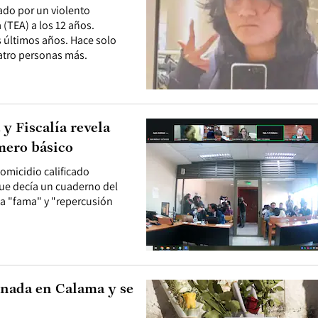
ado por un violento
(TEA) a los 12 años.
 últimos años. Hace solo
uatro personas más.
y Fiscalía revela
imero básico
omicidio calificado
que decía un cuaderno del
ba "fama" y "repercusión
inada en Calama y se