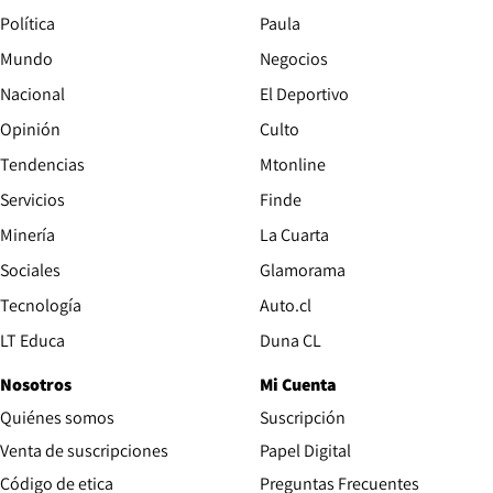
Política
Paula
Mundo
Negocios
Nacional
El Deportivo
Opinión
Culto
Tendencias
Mtonline
Servicios
Finde
Opens in new window
Minería
La Cuarta
Opens in new wind
Sociales
Glamorama
Opens in new window
Tecnología
Auto.cl
Opens in new window
LT Educa
Duna CL
Nosotros
Mi Cuenta
Quiénes somos
Suscripción
Opens in new win
Venta de suscripciones
Papel Digital
Opens in new window
Código de etica
Preguntas Frecuentes