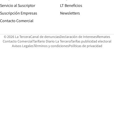
Servicio al Suscriptor
LT Beneficios
Suscripción Empresas
Newsletters
Opens in new window
Contacto Comercial
Opens in new window
Opens in 
Op
© 2026 La Tercera
Canal de denuncias
Declaración de Intereses
Remates
Opens in new window
Opens in new window
O
Contacto Comercial
Tarifario Diario La Tercera
Tarifas publicidad electoral
Opens in new window
Avisos Legales
Términos y condiciones
Políticas de privacidad