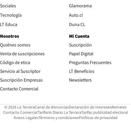
Opens in new wind
Sociales
Glamorama
Opens in new window
Tecnología
Auto.cl
Opens in new window
LT Educa
Duna CL
Nosotros
Mi Cuenta
Quiénes somos
Suscripción
Opens in new win
Venta de suscripciones
Papel Digital
Opens in new window
Código de etica
Preguntas Frecuentes
Servicio al Suscriptor
LT Beneficios
Suscripción Empresas
Newsletters
Opens in new window
Contacto Comercial
Opens in new window
Opens in 
Op
© 2026 La Tercera
Canal de denuncias
Declaración de Intereses
Remates
Opens in new window
Opens in new window
O
Contacto Comercial
Tarifario Diario La Tercera
Tarifas publicidad electoral
Opens in new window
Avisos Legales
Términos y condiciones
Políticas de privacidad