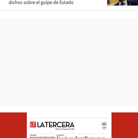
dichos sobre el golpe de Estado
Opens in ne