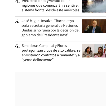
Precipitaciones y viento: las 10
4
.
regiones que comenzarán a sentir el
sistema frontal desde este miércoles
José Miguel Insulza: “Bachelet ya
5
.
sería secretaria general de Naciones
Unidas si no fuera por la decisión del
gobierno del Presidente Kast”
Senadoras Campillai y Flores
6
.
protagonizan cruce de alto calibre: se
enrostraron contratos a “amante” y a
“yerno delincuente”