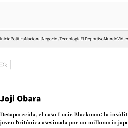
Inicio
Política
Nacional
Negocios
Tecnología
El Deportivo
Mundo
Vide
Joji Obara
Desaparecida, el caso Lucie Blackman: la insólita
joven británica asesinada por un millonario jap