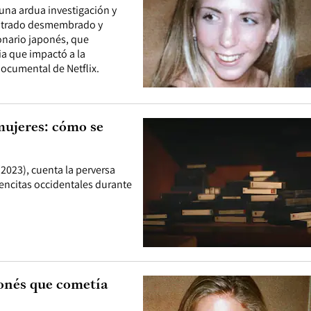
una ardua investigación y
contrado desmembrado y
onario japonés, que
ia que impactó a la
documental de Netflix.
mujeres: cómo se
2023), cuenta la perversa
vencitas occidentales durante
onés que cometía