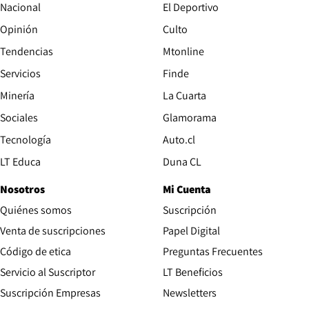
Nacional
El Deportivo
Opinión
Culto
Tendencias
Mtonline
Servicios
Finde
Opens in new window
Minería
La Cuarta
Opens in new wind
Sociales
Glamorama
Opens in new window
Tecnología
Auto.cl
Opens in new window
LT Educa
Duna CL
Nosotros
Mi Cuenta
Quiénes somos
Suscripción
Opens in new win
Venta de suscripciones
Papel Digital
Opens in new window
Código de etica
Preguntas Frecuentes
Servicio al Suscriptor
LT Beneficios
Suscripción Empresas
Newsletters