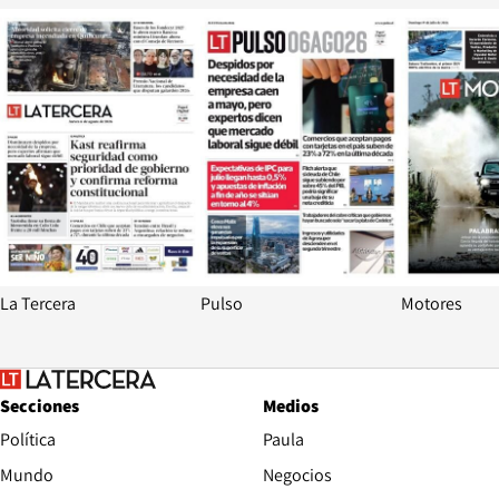
Opens in new window
Opens in ne
La Tercera
Pulso
Motores
Secciones
Medios
Política
Paula
Mundo
Negocios