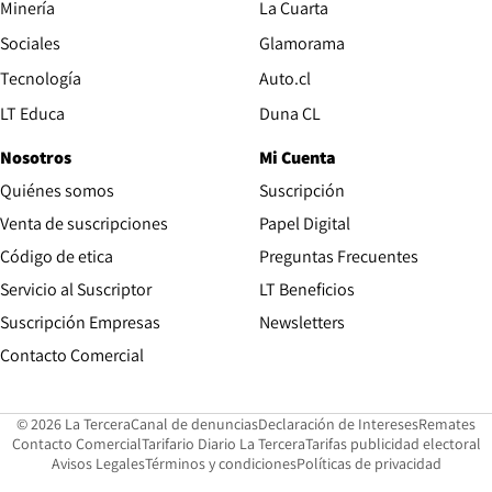
Opens in new window
Minería
La Cuarta
Opens in new wind
Sociales
Glamorama
Opens in new window
Tecnología
Auto.cl
Opens in new window
LT Educa
Duna CL
Nosotros
Mi Cuenta
Quiénes somos
Suscripción
Opens in new win
Venta de suscripciones
Papel Digital
Opens in new window
Código de etica
Preguntas Frecuentes
Servicio al Suscriptor
LT Beneficios
Suscripción Empresas
Newsletters
Opens in new window
Contacto Comercial
Opens in new window
Opens in 
Op
© 2026 La Tercera
Canal de denuncias
Declaración de Intereses
Remates
Opens in new window
Opens in new window
O
Contacto Comercial
Tarifario Diario La Tercera
Tarifas publicidad electoral
Opens in new window
Avisos Legales
Términos y condiciones
Políticas de privacidad