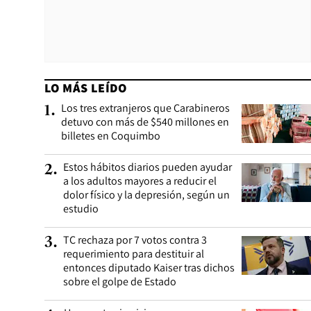
LO MÁS LEÍDO
Los tres extranjeros que Carabineros
1
.
detuvo con más de $540 millones en
billetes en Coquimbo
Estos hábitos diarios pueden ayudar
2
.
a los adultos mayores a reducir el
dolor físico y la depresión, según un
estudio
TC rechaza por 7 votos contra 3
3
.
requerimiento para destituir al
entonces diputado Kaiser tras dichos
sobre el golpe de Estado