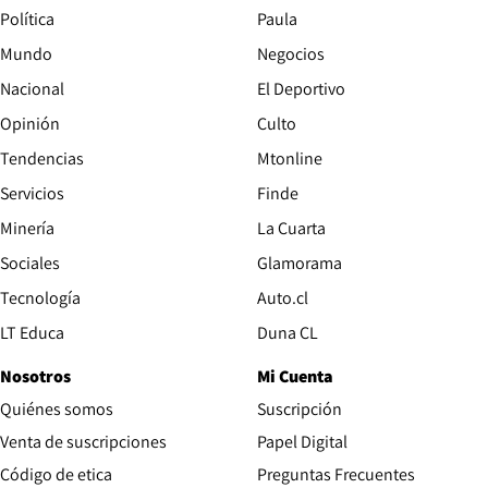
Política
Paula
Mundo
Negocios
Nacional
El Deportivo
Opinión
Culto
Tendencias
Mtonline
Servicios
Finde
Opens in new window
Minería
La Cuarta
Opens in new wind
Sociales
Glamorama
Opens in new window
Tecnología
Auto.cl
Opens in new window
LT Educa
Duna CL
Nosotros
Mi Cuenta
Quiénes somos
Suscripción
Opens in new win
Venta de suscripciones
Papel Digital
Opens in new window
Código de etica
Preguntas Frecuentes