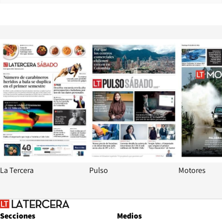
Opens in new window
Opens in ne
La Tercera
Pulso
Motores
Secciones
Medios