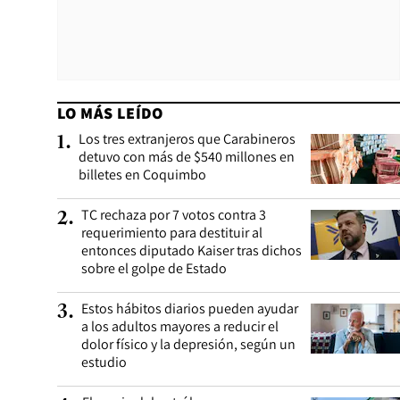
LO MÁS LEÍDO
Los tres extranjeros que Carabineros
1
.
detuvo con más de $540 millones en
billetes en Coquimbo
TC rechaza por 7 votos contra 3
2
.
requerimiento para destituir al
entonces diputado Kaiser tras dichos
sobre el golpe de Estado
Estos hábitos diarios pueden ayudar
3
.
a los adultos mayores a reducir el
dolor físico y la depresión, según un
estudio