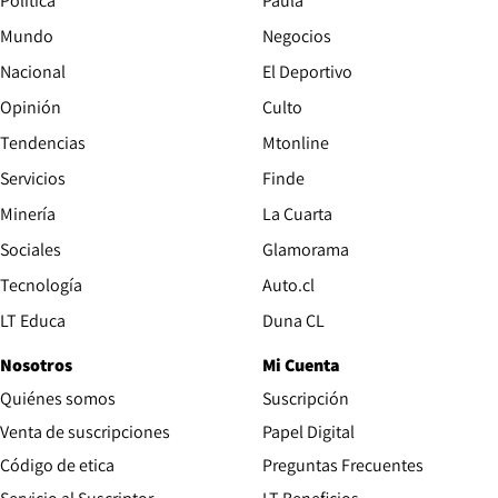
Política
Paula
Mundo
Negocios
Nacional
El Deportivo
Opinión
Culto
Tendencias
Mtonline
Servicios
Finde
Opens in new window
Minería
La Cuarta
Opens in new wind
Sociales
Glamorama
Opens in new window
Tecnología
Auto.cl
Opens in new window
LT Educa
Duna CL
Nosotros
Mi Cuenta
Quiénes somos
Suscripción
Opens in new win
Venta de suscripciones
Papel Digital
Opens in new window
Código de etica
Preguntas Frecuentes