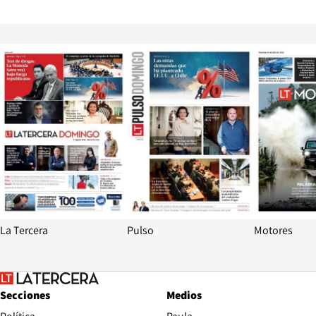
Opens in new window
Opens in ne
La Tercera
Pulso
Motores
Secciones
Medios