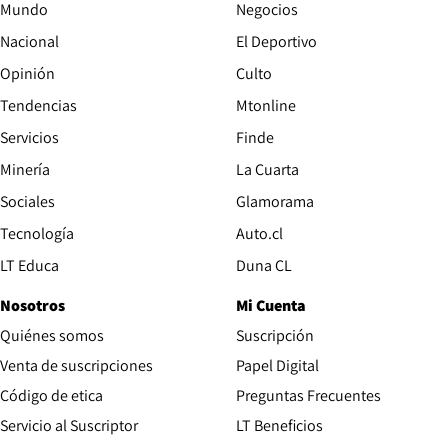
Mundo
Negocios
Nacional
El Deportivo
Opinión
Culto
Tendencias
Mtonline
Servicios
Finde
Opens in new window
Minería
La Cuarta
Opens in new wind
Sociales
Glamorama
Opens in new window
Tecnología
Auto.cl
Opens in new window
LT Educa
Duna CL
Nosotros
Mi Cuenta
Quiénes somos
Suscripción
Opens in new win
Venta de suscripciones
Papel Digital
Opens in new window
Código de etica
Preguntas Frecuentes
Servicio al Suscriptor
LT Beneficios