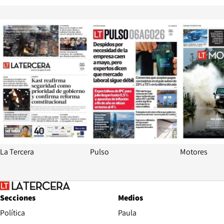
Opens in new window
Opens in ne
La Tercera
Pulso
Motores
Secciones
Medios
Política
Paula