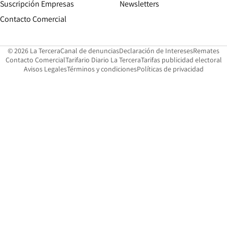
Suscripción Empresas
Newsletters
Opens in new window
Contacto Comercial
Opens in new window
Opens in 
Op
© 2026 La Tercera
Canal de denuncias
Declaración de Intereses
Remates
Opens in new window
Opens in new window
O
Contacto Comercial
Tarifario Diario La Tercera
Tarifas publicidad electoral
Opens in new window
Avisos Legales
Términos y condiciones
Políticas de privacidad