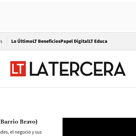
Opens in new window
os
Lo Último
LT Beneficios
Papel Digital
LT Educa
 Barrio Bravo)
ades, el negocio y sus