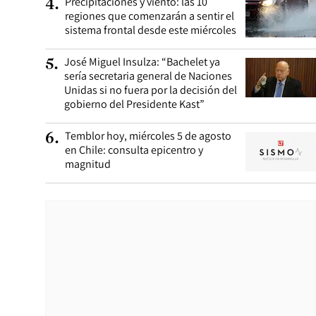
Precipitaciones y viento: las 10
4
.
regiones que comenzarán a sentir el
sistema frontal desde este miércoles
José Miguel Insulza: “Bachelet ya
5
.
sería secretaria general de Naciones
Unidas si no fuera por la decisión del
gobierno del Presidente Kast”
Temblor hoy, miércoles 5 de agosto
6
.
en Chile: consulta epicentro y
magnitud