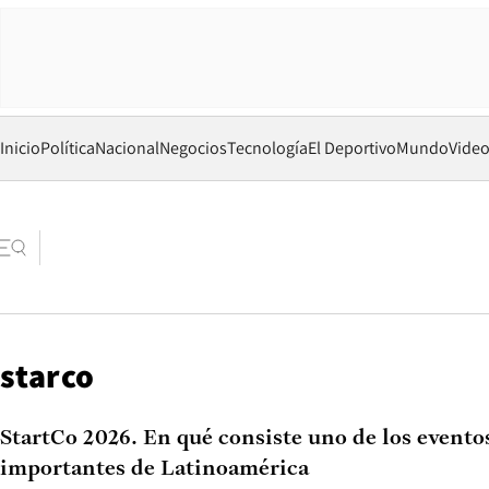
Inicio
Política
Nacional
Negocios
Tecnología
El Deportivo
Mundo
Vide
starco
StartCo 2026. En qué consiste uno de los evento
importantes de Latinoamérica