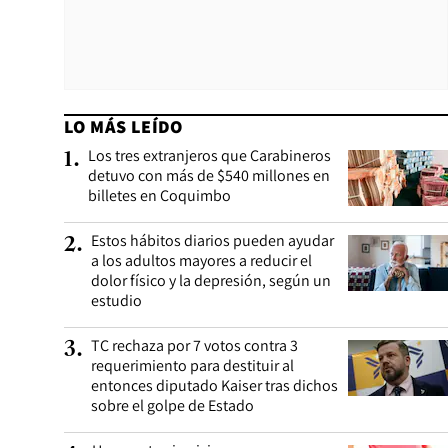
LO MÁS LEÍDO
Los tres extranjeros que Carabineros
1
.
detuvo con más de $540 millones en
billetes en Coquimbo
Estos hábitos diarios pueden ayudar
2
.
a los adultos mayores a reducir el
dolor físico y la depresión, según un
estudio
TC rechaza por 7 votos contra 3
3
.
requerimiento para destituir al
entonces diputado Kaiser tras dichos
sobre el golpe de Estado