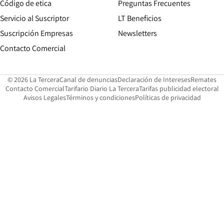
Opens in new window
Código de etica
Preguntas Frecuentes
Servicio al Suscriptor
LT Beneficios
Suscripción Empresas
Newsletters
Opens in new window
Contacto Comercial
Opens in new window
Opens in 
Op
© 2026 La Tercera
Canal de denuncias
Declaración de Intereses
Remates
Opens in new window
Opens in new window
O
Contacto Comercial
Tarifario Diario La Tercera
Tarifas publicidad electoral
Opens in new window
Avisos Legales
Términos y condiciones
Políticas de privacidad