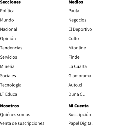
Secciones
Medios
Política
Paula
Mundo
Negocios
Nacional
El Deportivo
Opinión
Culto
Tendencias
Mtonline
Servicios
Finde
Opens in new window
Minería
La Cuarta
Opens in new wind
Sociales
Glamorama
Opens in new window
Tecnología
Auto.cl
Opens in new window
LT Educa
Duna CL
Nosotros
Mi Cuenta
Quiénes somos
Suscripción
Opens in new win
Venta de suscripciones
Papel Digital