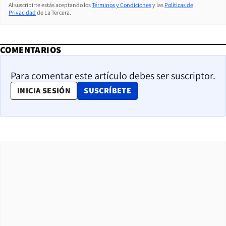
Al suscribirte estás aceptando los
Términos y Condiciones
y las
Políticas de
Privacidad
de La Tercera.
COMENTARIOS
Para comentar este artículo debes ser suscriptor.
OPENS IN NEW WINDOW
INICIA SESIÓN
SUSCRÍBETE