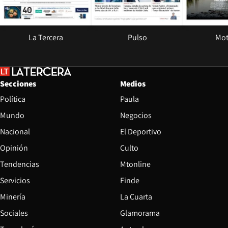
La Tercera
Pulso
Mot
Secciones
Medios
Política
Paula
Mundo
Negocios
Nacional
El Deportivo
Opinión
Culto
Tendencias
Mtonline
Servicios
Finde
Opens in new window
Minería
La Cuarta
Opens in new wind
Sociales
Glamorama