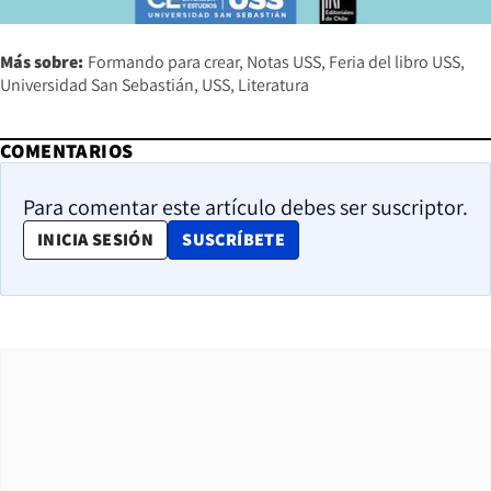
Más sobre:
Formando para crear
Notas USS
Feria del libro USS
Universidad San Sebastián
USS
Literatura
COMENTARIOS
Para comentar este artículo debes ser suscriptor.
OPENS IN NEW WINDOW
INICIA SESIÓN
SUSCRÍBETE