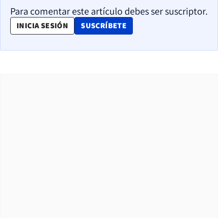
Para comentar este artículo debes ser suscriptor.
OPENS IN NEW WINDOW
INICIA SESIÓN
SUSCRÍBETE