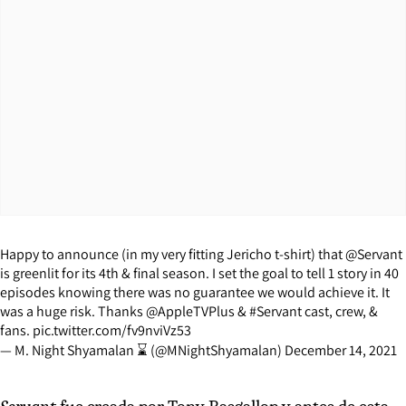
Happy to announce (in my very fitting Jericho t-shirt) that
@Servant
is greenlit for its 4th & final season. I set the goal to tell 1 story in 40
episodes knowing there was no guarantee we would achieve it. It
was a huge risk. Thanks
@AppleTVPlus
&
#Servant
cast, crew, &
fans.
pic.twitter.com/fv9nviVz53
— M. Night Shyamalan ⌛ (@MNightShyamalan)
December 14, 2021