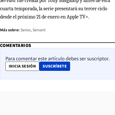
Servant
fue creada por Tony Basgallop y antes de esta
cuarta temporada, la serie presentará su tercer ciclo
desde el próximo 21 de enero en Apple TV+.
Más sobre:
Series
Servant
COMENTARIOS
Para comentar este artículo debes ser suscriptor.
OPENS IN NEW WINDOW
INICIA SESIÓN
SUSCRÍBETE