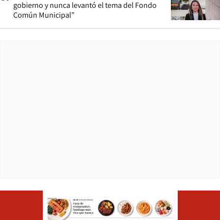
gobierno y nunca levantó el tema del Fondo
Común Municipal”
Opens in ne