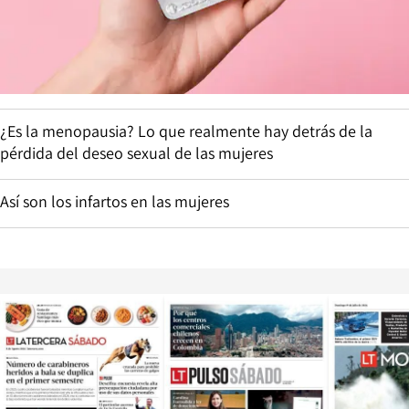
¿Es la menopausia? Lo que realmente hay detrás de la
pérdida del deseo sexual de las mujeres
Así son los infartos en las mujeres
Opens in new window
Opens in ne