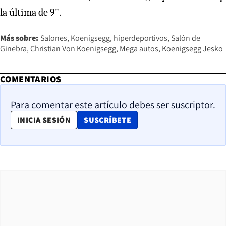
la última de 9".
Más sobre:
Salones
Koenigsegg
hiperdeportivos
Salón de
Ginebra
Christian Von Koenigsegg
Mega autos
Koenigsegg Jesko
COMENTARIOS
Para comentar este artículo debes ser suscriptor.
OPENS IN NEW WINDOW
INICIA SESIÓN
SUSCRÍBETE