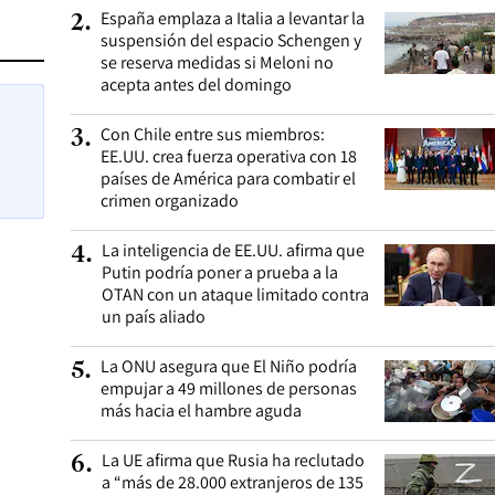
España emplaza a Italia a levantar la
2
.
suspensión del espacio Schengen y
se reserva medidas si Meloni no
acepta antes del domingo
Con Chile entre sus miembros:
3
.
EE.UU. crea fuerza operativa con 18
países de América para combatir el
crimen organizado
La inteligencia de EE.UU. afirma que
4
.
Putin podría poner a prueba a la
OTAN con un ataque limitado contra
un país aliado
La ONU asegura que El Niño podría
5
.
empujar a 49 millones de personas
más hacia el hambre aguda
La UE afirma que Rusia ha reclutado
6
.
a “más de 28.000 extranjeros de 135