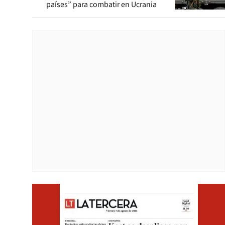
países” para combatir en Ucrania
Opens i