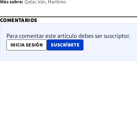
Más sobre:
Qatar
Irán
Marítimo
COMENTARIOS
Para comentar este artículo debes ser suscriptor.
OPENS IN NEW WINDOW
INICIA SESIÓN
SUSCRÍBETE