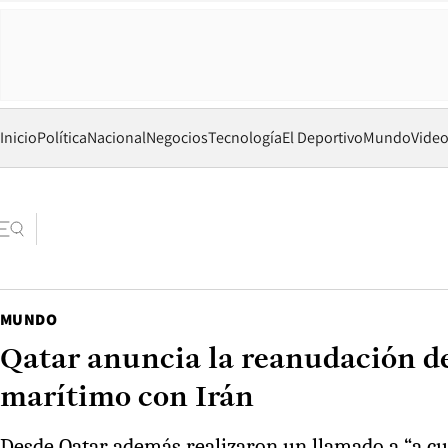
Inicio
Política
Nacional
Negocios
Tecnología
El Deportivo
Mundo
Vide
MUNDO
Qatar anuncia la reanudación de
marítimo con Irán
Desde Qatar además realizaron un llamado a “a cum