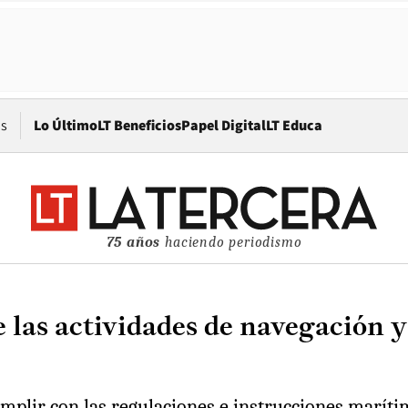
Opens in new window
os
Lo Último
LT Beneficios
Papel Digital
LT Educa
75 años
haciendo periodismo
 las actividades de navegación y
plir con las regulaciones e instrucciones marítima