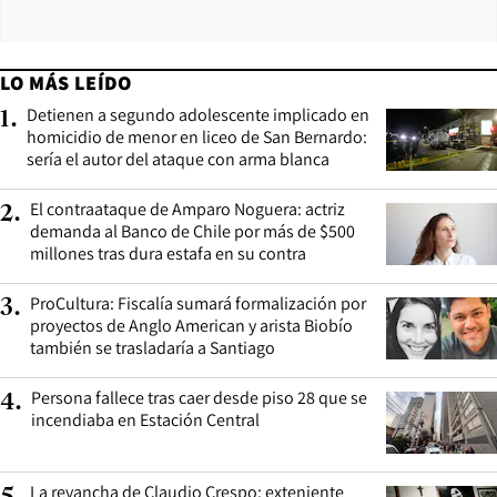
LO MÁS LEÍDO
Detienen a segundo adolescente implicado en
1
.
homicidio de menor en liceo de San Bernardo:
sería el autor del ataque con arma blanca
El contraataque de Amparo Noguera: actriz
2
.
demanda al Banco de Chile por más de $500
millones tras dura estafa en su contra
ProCultura: Fiscalía sumará formalización por
3
.
proyectos de Anglo American y arista Biobío
también se trasladaría a Santiago
Persona fallece tras caer desde piso 28 que se
4
.
incendiaba en Estación Central
La revancha de Claudio Crespo: exteniente
5
.