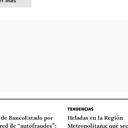
er más
TENDENCIAS
a de BancoEstado por
Heladas en la Región
red de “autofraudes”:
Metropolitana: qué sec