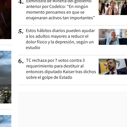
Exministra de Minería del gobierno
4
.
anterior por Codelco: “En ningún
momento pensamos en que se
enajenaran activos tan importantes”
Estos hábitos diarios pueden ayudar
5
.
a los adultos mayores a reducir el
dolor físico y la depresión, según un
estudio
TC rechaza por 7 votos contra 3
6
.
requerimiento para destituir al
entonces diputado Kaiser tras dichos
sobre el golpe de Estado