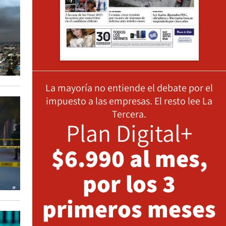
La mayoría no entiende el debate por el
impuesto a las empresas. El resto lee La
Tercera.
Plan Digital+
$6.990 al mes,
por los 3
primeros meses