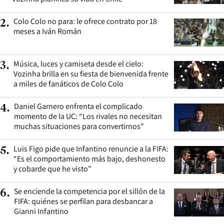
Colo Colo no para: le ofrece contrato por 18
2
.
meses a Iván Román
Música, luces y camiseta desde el cielo:
3
.
Vozinha brilla en su fiesta de bienvenida frente
a miles de fanáticos de Colo Colo
Daniel Garnero enfrenta el complicado
4
.
momento de la UC: “Los rivales no necesitan
muchas situaciones para convertirnos”
Luis Figo pide que Infantino renuncie a la FIFA:
5
.
“Es el comportamiento más bajo, deshonesto
y cobarde que he visto”
Se enciende la competencia por el sillón de la
6
.
FIFA: quiénes se perfilan para desbancar a
Gianni Infantino