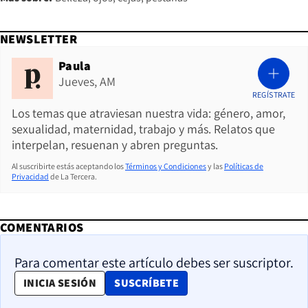
NEWSLETTER
Paula
Jueves, AM
REGÍSTRATE
Los temas que atraviesan nuestra vida: género, amor,
sexualidad, maternidad, trabajo y más. Relatos que
interpelan, resuenan y abren preguntas.
Al suscribirte estás aceptando los
Términos y Condiciones
y las
Políticas de
Privacidad
de La Tercera.
COMENTARIOS
Para comentar este artículo debes ser suscriptor.
OPENS IN NEW WINDOW
INICIA SESIÓN
SUSCRÍBETE