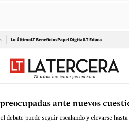
Opens in new window
os
Lo Último
LT Beneficios
Papel Digital
LT Educa
75 años
haciendo periodismo
 preocupadas ante nuevos cuesti
 el debate puede seguir escalando y elevarse hasta 