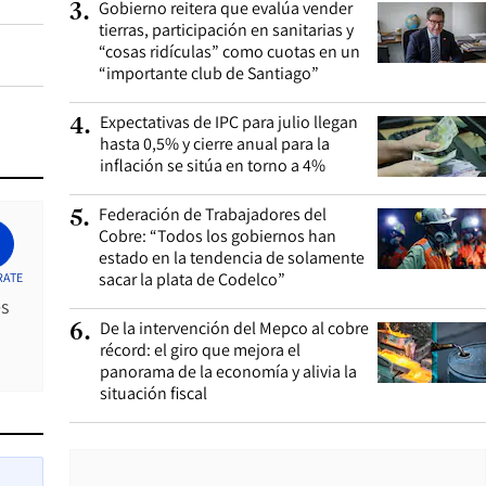
Gobierno reitera que evalúa vender
3
.
tierras, participación en sanitarias y
“cosas ridículas” como cuotas en un
“importante club de Santiago”
Expectativas de IPC para julio llegan
4
.
hasta 0,5% y cierre anual para la
inflación se sitúa en torno a 4%
Federación de Trabajadores del
5
.
Cobre: “Todos los gobiernos han
estado en la tendencia de solamente
sacar la plata de Codelco”
RATE
es
De la intervención del Mepco al cobre
6
.
récord: el giro que mejora el
panorama de la economía y alivia la
situación fiscal