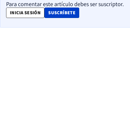
Para comentar este artículo debes ser suscriptor.
OPENS IN NEW WINDOW
INICIA SESIÓN
SUSCRÍBETE