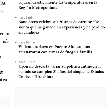
las
bajarán drásticamente las temperaturas en la
Región Metropolitana
ca.
hace 5 min
Nano Stern celebra sus 20 años de carrera: “Yo
siento que he ganado en experiencia y he perdido
en candidez”
uedan
o más
hace 14 min
Violento turbazo en Puente Alto: sujetos
amenazaron con armas de fuego a familia
a
hace 32 min
Japón no descarta variar su política antinuclear
ue
cuando se cumplen 81 años del ataque de Estados
Unidos a Hiroshima
ativa