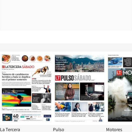
Opens in new window
Opens in ne
La Tercera
Pulso
Motores