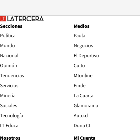
Secciones
Medios
Política
Paula
Mundo
Negocios
Nacional
El Deportivo
Opinión
Culto
Tendencias
Mtonline
Servicios
Finde
Opens in new window
Minería
La Cuarta
Opens in new wind
Sociales
Glamorama
Opens in new window
Tecnología
Auto.cl
Opens in new window
LT Educa
Duna CL
Nosotros
Mi Cuenta