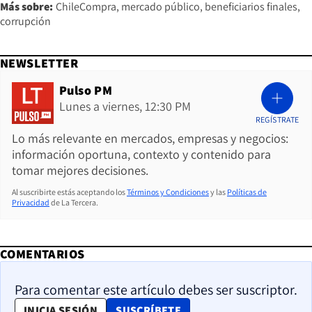
Más sobre:
ChileCompra
mercado público
beneficiarios finales
corrupción
NEWSLETTER
Pulso PM
Lunes a viernes, 12:30 PM
REGÍSTRATE
Lo más relevante en mercados, empresas y negocios:
información oportuna, contexto y contenido para
tomar mejores decisiones.
Al suscribirte estás aceptando los
Términos y Condiciones
y las
Políticas de
Privacidad
de La Tercera.
COMENTARIOS
Para comentar este artículo debes ser suscriptor.
OPENS IN NEW WINDOW
INICIA SESIÓN
SUSCRÍBETE