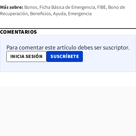
Más sobre:
Bonos
Ficha Básica de Emergencia
FIBE
Bono de
Recuperación
Beneficios
Ayuda
Emergencia
COMENTARIOS
Para comentar este artículo debes ser suscriptor.
OPENS IN NEW WINDOW
INICIA SESIÓN
SUSCRÍBETE