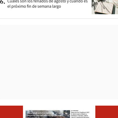
Cuáles son los feriados de agosto y cuándo es
6
.
el próximo fin de semana largo
Opens in ne