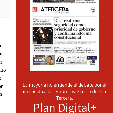
a
ra
ar
lto
r
La mayoría no entiende el debate por el
er
impuesto a las empresas. El resto lee La
ta
Tercera.
Plan Digital+