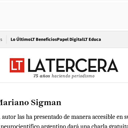
Opens in new window
os
Lo Último
LT Beneficios
Papel Digital
LT Educa
75 años
haciendo periodismo
 Mariano Sigman
 autor las ha presentado de manera accesible en su 
neurocientífico argentino dará una charla gratuita