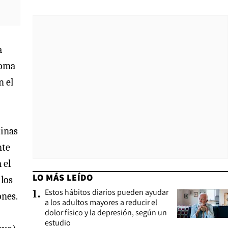
a
toma
n el
tinas
nte
 el
LO MÁS LEÍDO
 los
Estos hábitos diarios pueden ayudar
1
.
ones.
a los adultos mayores a reducir el
dolor físico y la depresión, según un
estudio