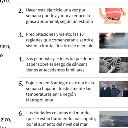
ayo),
Hacer este ejercicio una vez por
2
.
semana puede ayudar a reducir la
grasa abdominal, según un estudio
Precipitaciones y viento: las 10
3
.
regiones que comenzarán a sentir el
sistema frontal desde este miércoles
ebro,
ro
Soy genetista y esto es lo que debes
4
.
saber sobre el riesgo de cáncer si
tienes antecedentes familiares
Bajo cero en Santiago: este día de la
5
.
semana bajarán drásticamente las
temperaturas en la Región
Metropolitana
Las ciudades costeras del mundo
6
.
que se están hundiendo más rápido,
gico,
por el aumento del nivel del mar