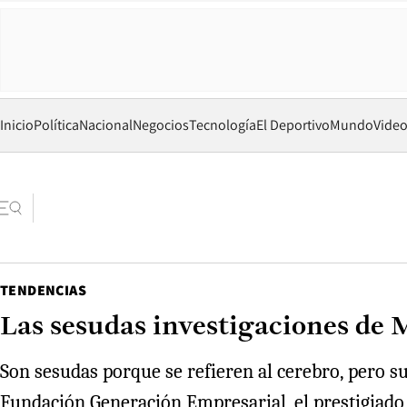
Inicio
Política
Nacional
Negocios
Tecnología
El Deportivo
Mundo
Vide
TENDENCIAS
Las sesudas investigaciones de
Son sesudas porque se refieren al cerebro, pero su
Fundación Generación Empresarial, el prestigiado 