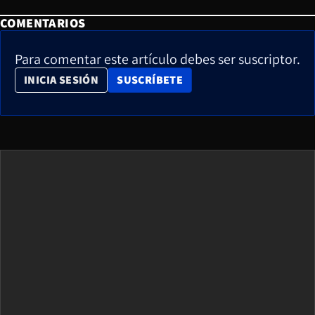
COMENTARIOS
Para comentar este artículo debes ser suscriptor.
OPENS IN NEW WINDOW
INICIA SESIÓN
SUSCRÍBETE