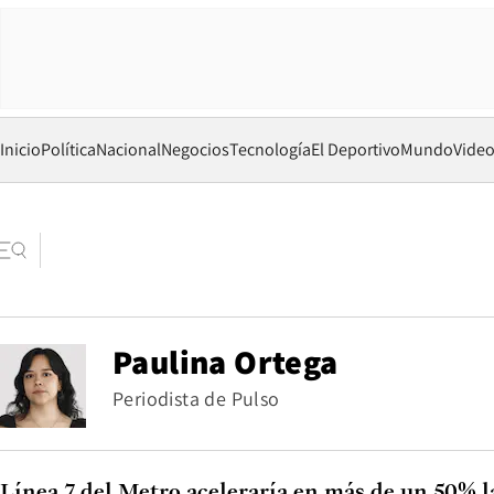
Inicio
Política
Nacional
Negocios
Tecnología
El Deportivo
Mundo
Vide
Paulina Ortega
Periodista de Pulso
Línea 7 del Metro aceleraría en más de un 50% l