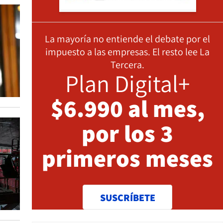
La mayoría no entiende el debate por el
impuesto a las empresas. El resto lee La
Tercera.
Plan Digital+
$6.990 al mes,
por los 3
primeros meses
SUSCRÍBETE