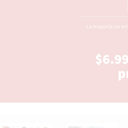
La mayoría no ent
$6.99
p