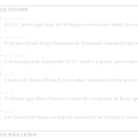
LO ÚLTIMO
hace 31 min
EE.UU. intercepta más de 50 buques mercantes desde la rea
hace 40 min
El golazo desde larga distancia de Fernando Zampedri que s
hace 54 min
Con una joya de Zampedri: la UC vuelve a ganar, pero está 
22:21
Vientos de hasta 70 km/h y nevadas: Senapred alerta por 
22:10
El debate que abre el nuevo estado de excepción de Kast: ap
21:50
Las Guerreras Rojas no logran mantener su ventaja y caen 
LO MÁS LEÍDO