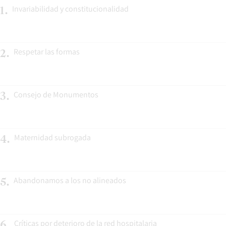
Invariabilidad y constitucionalidad
1
.
Respetar las formas
2
.
Consejo de Monumentos
3
.
Maternidad subrogada
4
.
Abandonamos a los no alineados
5
.
Críticas por deterioro de la red hospitalaria
6
.