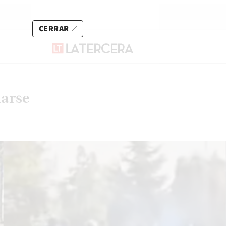
CERRAR
marse