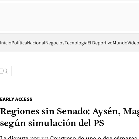
Inicio
Política
Nacional
Negocios
Tecnología
El Deportivo
Mundo
Vide
EARLY ACCESS
Regiones sin Senado: Aysén, Mag
según simulación del PS
La disputa por un Congreso de una o dos cámaras s