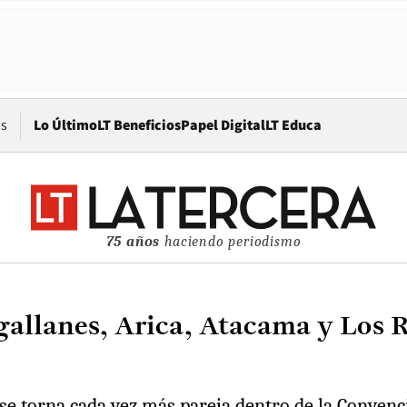
Opens in new window
os
Lo Último
LT Beneficios
Papel Digital
LT Educa
75 años
haciendo periodismo
allanes, Arica, Atacama y Los Rí
e torna cada vez más pareja dentro de la Convenci