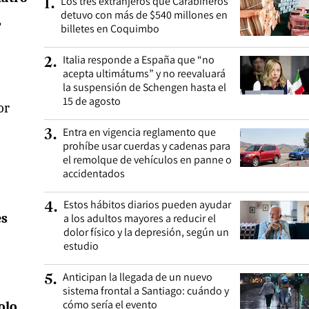
Los tres extranjeros que Carabineros
1
.
detuvo con más de $540 millones en
,
billetes en Coquimbo
Italia responde a España que “no
2
.
acepta ultimátums” y no reevaluará
la suspensión de Schengen hasta el
15 de agosto
or
Entra en vigencia reglamento que
3
.
prohíbe usar cuerdas y cadenas para
el remolque de vehículos en panne o
accidentados
Estos hábitos diarios pueden ayudar
4
.
es
a los adultos mayores a reducir el
dolor físico y la depresión, según un
estudio
Anticipan la llegada de un nuevo
5
.
sistema frontal a Santiago: cuándo y
cómo sería el evento
olo