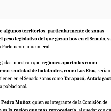
ue algunos territorios, particularmente de zonas
peso legislativo del que gozan hoy en el S
e
nado
, y
n Parlamento unicameral.
argadas muestran que
regiones apartadas como
enor cantidad de habitantes, como Los Ríos,
serían 
 tienen en el Senado zonas como
Tarapacá, Antofagast
 poblacional.
S
Pedro Muñoz
, quien es integrante de la Comisión de
 es la región que más retrocedería,
al quedar con
cu