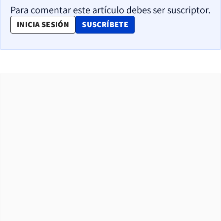
Para comentar este artículo debes ser suscriptor.
OPENS IN NEW WINDOW
INICIA SESIÓN
SUSCRÍBETE