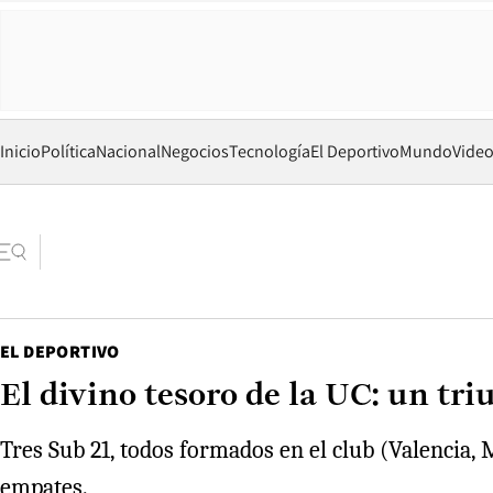
Inicio
Política
Nacional
Negocios
Tecnología
El Deportivo
Mundo
Vide
EL DEPORTIVO
El divino tesoro de la UC: un tri
Tres Sub 21, todos formados en el club (Valencia, 
empates.