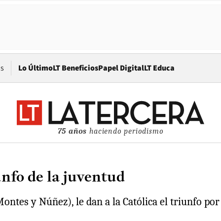
Opens in new window
os
Lo Último
LT Beneficios
Papel Digital
LT Educa
75 años
haciendo periodismo
unfo de la juventud
Montes y Núñez), le dan a la Católica el triunfo p