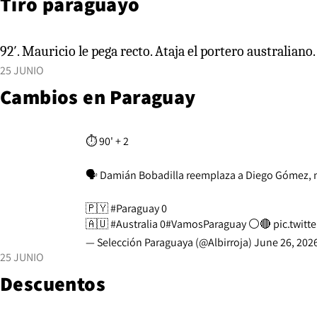
Tiro paraguayo
92′. Mauricio le pega recto. Ataja el portero australiano.
25 JUNIO
Cambios en Paraguay
⏱️ 90' + 2
🗣️ Damián Bobadilla reemplaza a Diego Gómez, m
🇵🇾
#Paraguay
0
🇦🇺
#Australia
0
#VamosParaguay
⚪🔴
pic.twit
— Selección Paraguaya (@Albirroja)
June 26, 202
25 JUNIO
Descuentos