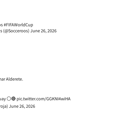
os
#FIFAWorldCup
s (@Socceroos)
June 26, 2026
ar Alderete.
uay
⚪🔴
pic.twitter.com/GGKNI4wiHA
roja)
June 26, 2026