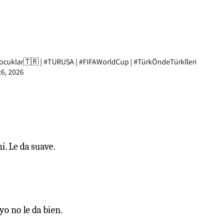
ocuklar
🇹🇷 |
#TURUSA
|
#FIFAWorldCup
|
#TürkÖndeTürkİleri
6, 2026
í. Le da suave.
yo no le da bien.