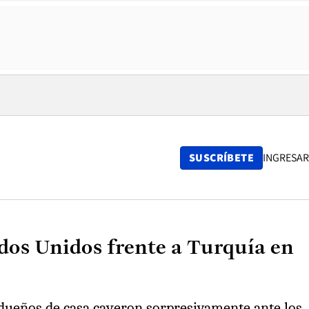
SUSCRÍBETE
INGRESAR
ados Unidos frente a Turquía en
s dueños de casa cayeron sorpresivamente ante los