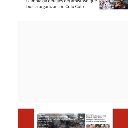
Olimpia da detalles del amistoso que
busca organizar con Colo Colo
Opens i