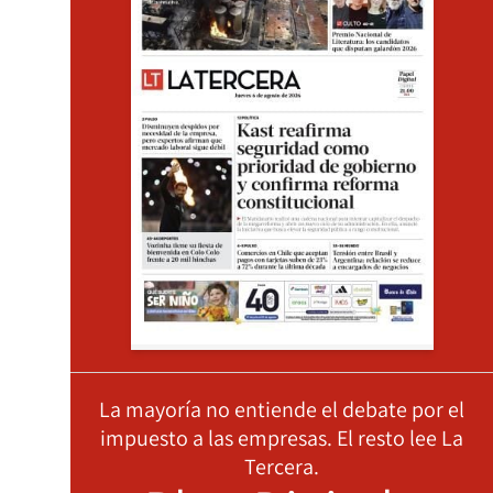
La mayoría no entiende el debate por el
impuesto a las empresas. El resto lee La
Tercera.