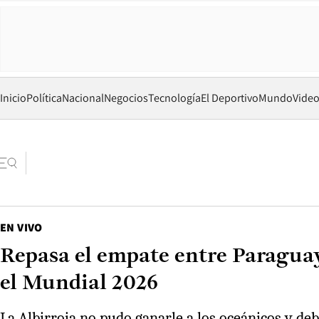
Inicio
Política
Nacional
Negocios
Tecnología
El Deportivo
Mundo
Vide
EN VIVO
Repasa el empate entre Paraguay
el Mundial 2026
La Albirroja no pudo ganarle a los oceánicos y deb