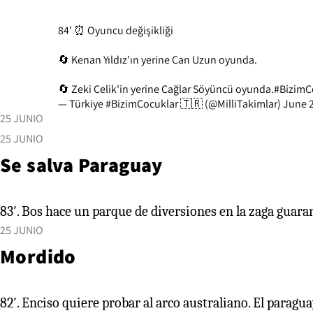
84’ ⏰ Oyuncu değişikliği
🔄 Kenan Yıldız'ın yerine Can Uzun oyunda.
🔄 Zeki Çelik'in yerine Çağlar Söyüncü oyunda.
#BizimÇ
— Türkiye #BizimÇocuklar 🇹🇷 (@MilliTakimlar)
June 2
25 JUNIO
25 JUNIO
Se salva Paraguay
83′. Bos hace un parque de diversiones en la zaga guaran
25 JUNIO
Mordido
82′. Enciso quiere probar al arco australiano. El paragua