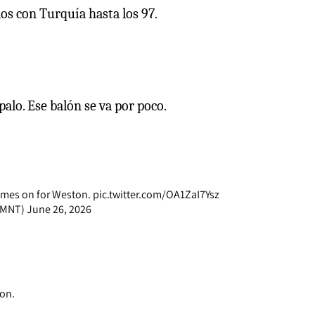
dos con Turquía hasta los 97.
palo. Ese balón se va por poco.
comes on for Weston.
pic.twitter.com/OA1ZaI7Ysz
USMNT)
June 26, 2026
ion.