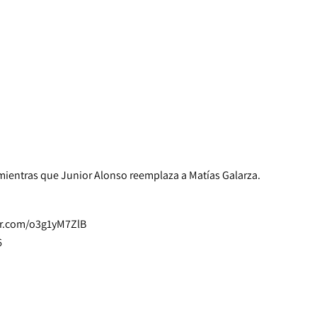
ientras que Junior Alonso reemplaza a Matías Galarza.
ter.com/o3g1yM7ZlB
6