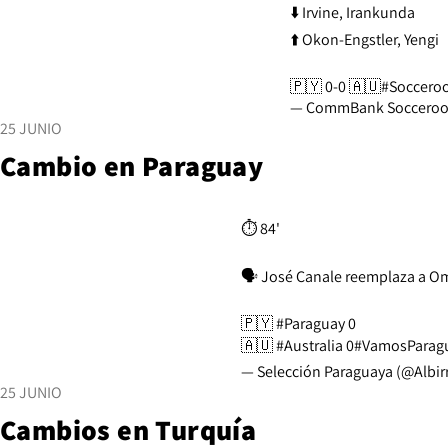
⬇️ Irvine, Irankunda
⬆️ Okon-Engstler, Yengi
🇵🇾 0-0 🇦🇺
#Soccero
— CommBank Socceroo
25 JUNIO
Cambio en Paraguay
⏱️ 84'
🗣️ José Canale reemplaza a Om
🇵🇾
#Paraguay
0
🇦🇺
#Australia
0
#VamosParag
— Selección Paraguaya (@Albir
25 JUNIO
Cambios en Turquía