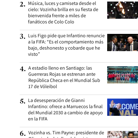
Música, luces y camiseta desde el
2
.
cielo: Vozinha brilla en su fiesta de
bienvenida frente a miles de
fanáticos de Colo Colo
Luis Figo pide que Infantino renuncie
3
.
a la FIFA: “Es el comportamiento más
bajo, deshonesto y cobarde que he
visto”
A estadio lleno en Santiago: las
4
.
Guerreras Rojas se estrenan ante
República Checa en el Mundial Sub
17 de Vóleibol
La desesperación de Gianni
5
.
Infantino: ofrece a Marruecos la final
del Mundial 2030 a cambio de apoyo
en la FIFA
Vozinha vs. Tim Payne: presidente de
6
.