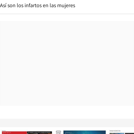
Así son los infartos en las mujeres
Opens in new window
Opens in ne