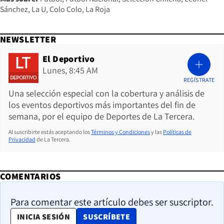
Sánchez
La U
Colo Colo
La Roja
NEWSLETTER
El Deportivo
Lunes, 8:45 AM
REGÍSTRATE
Una selección especial con la cobertura y análisis de
los eventos deportivos más importantes del fin de
semana, por el equipo de Deportes de La Tercera.
Al suscribirte estás aceptando los
Términos y Condiciones
y las
Políticas de
Privacidad
de La Tercera.
COMENTARIOS
Para comentar este artículo debes ser suscriptor.
OPENS IN NEW WINDOW
INICIA SESIÓN
SUSCRÍBETE