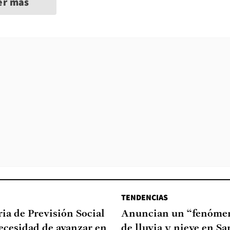
er más
TENDENCIAS
ia de Previsión Social
Anuncian un “fenómen
necesidad de avanzar en
de lluvia y nieve en Sa