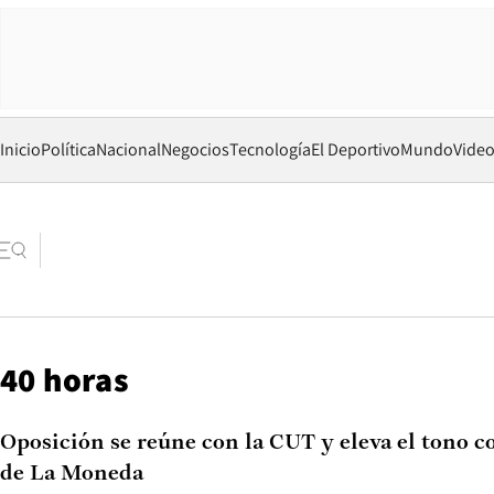
Inicio
Política
Nacional
Negocios
Tecnología
El Deportivo
Mundo
Vide
40 horas
Oposición se reúne con la CUT y eleva el tono c
de La Moneda