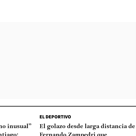
EL DEPORTIVO
o inusual”
El golazo desde larga distancia de
ntiago:
Fernando Zampedri que