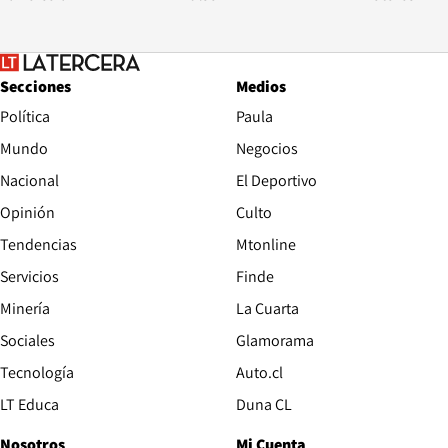
Secciones
Medios
Política
Paula
Mundo
Negocios
Nacional
El Deportivo
Opinión
Culto
Tendencias
Mtonline
Servicios
Finde
Opens in new window
Minería
La Cuarta
Opens in new wind
Sociales
Glamorama
Opens in new window
Tecnología
Auto.cl
Opens in new window
LT Educa
Duna CL
Nosotros
Mi Cuenta