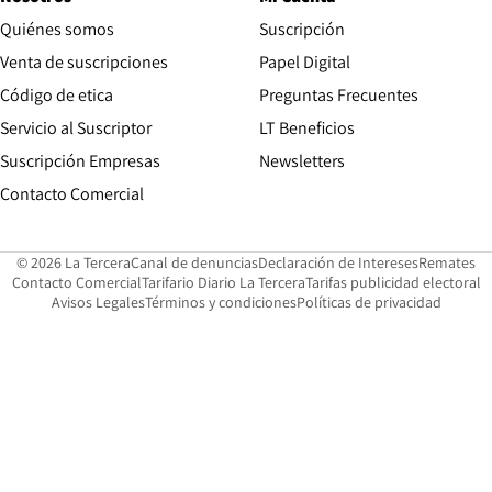
Quiénes somos
Suscripción
Opens in new win
Venta de suscripciones
Papel Digital
Opens in new window
Código de etica
Preguntas Frecuentes
Servicio al Suscriptor
LT Beneficios
Suscripción Empresas
Newsletters
Opens in new window
Contacto Comercial
Opens in new window
Opens in 
Op
© 2026 La Tercera
Canal de denuncias
Declaración de Intereses
Remates
Opens in new window
Opens in new window
O
Contacto Comercial
Tarifario Diario La Tercera
Tarifas publicidad electoral
Opens in new window
Avisos Legales
Términos y condiciones
Políticas de privacidad