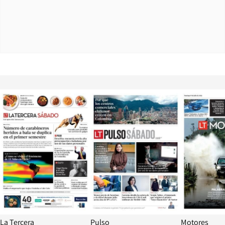
Opens in new window
Opens in ne
La Tercera
Pulso
Motores