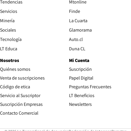
Tendencias
Mtonline
Servicios
Finde
Opens in new window
Minería
La Cuarta
Opens in new wind
Sociales
Glamorama
Opens in new window
Tecnología
Auto.cl
Opens in new window
LT Educa
Duna CL
Nosotros
Mi Cuenta
Quiénes somos
Suscripción
Opens in new win
Venta de suscripciones
Papel Digital
Opens in new window
Código de etica
Preguntas Frecuentes
Servicio al Suscriptor
LT Beneficios
Suscripción Empresas
Newsletters
Opens in new window
Contacto Comercial
Opens in new window
Opens in 
Op